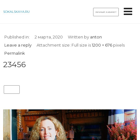
SOKALSKAYA.RU
ЛИЧНЫЙ КАБИНЕТ
Published in:
2 марта, 2020
Written by
anton
Leave a reply
Attachment size: Full size is
1200 × 676
pixels
Permalink
23456
23456