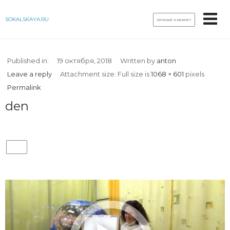
SOKALSKAYA.RU
ЛИЧНЫЙ КАБИНЕТ
Published in:
19 октября, 2018
Written by
anton
Leave a reply
Attachment size: Full size is
1068 × 601
pixels
Permalink
den
DEN