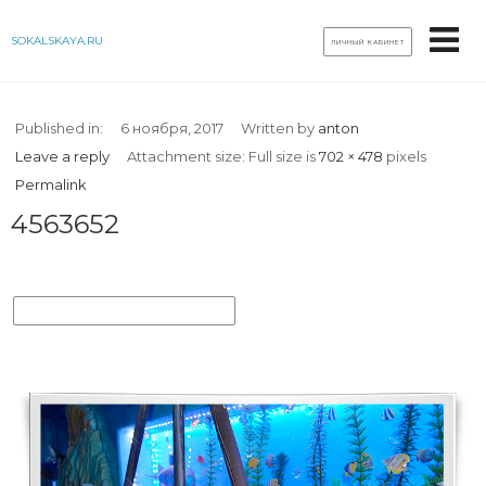
SOKALSKAYA.RU
ЛИЧНЫЙ КАБИНЕТ
Published in:
6 ноября, 2017
Written by
anton
Leave a reply
Attachment size: Full size is
702 × 478
pixels
Permalink
4563652
«ДЕТСКАЯ АКАДЕМИЯ НАУК»